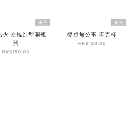
售完
售完
借火 左輪造型開瓶
餐桌無公事 馬克杯
器
HK$130.00
HK$150.00