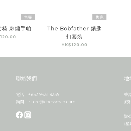
售完
售完
父椅 刺繡手帕
The Bobfather 鎖匙
扣套裝
120.00
HK$120.00
聯絡我們
地
電話：+852 9431 9339
香
詢問： store@chessman.com
威利
辦公
(