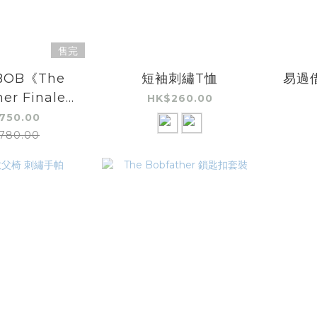
售完
BOB《The
短袖刺繡T恤
易過
er Finale
HK$260.00
｜周邊產品套裝
750.00
780.00