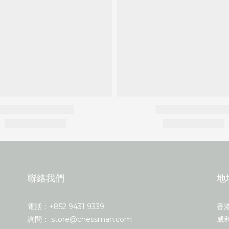
聯絡我們
地
電話：+852 9431 9339
香
詢問： store@chessman.com
威利