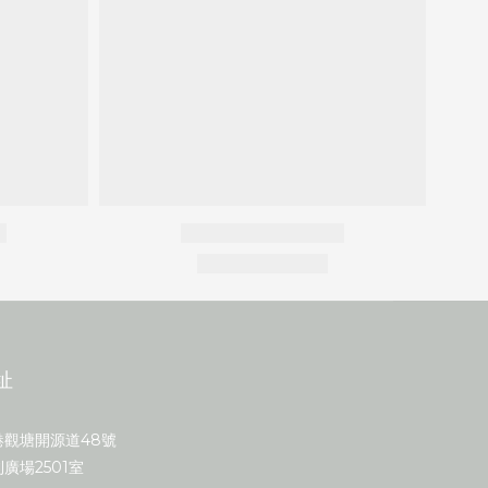
址
港觀塘開源道48號
廣場2501室