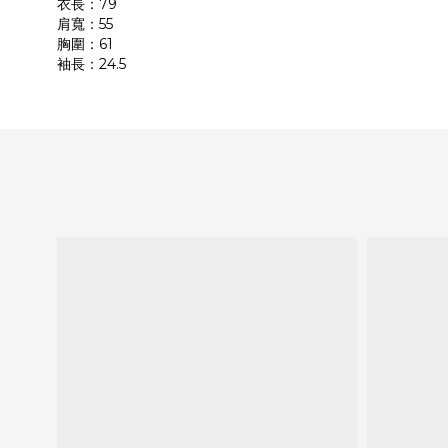
衣長：79
肩寬：55
胸圍：61
袖長：24.5