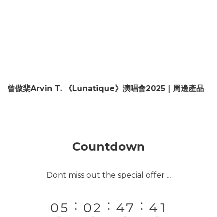
9
9
8
8
9
曾傲棐Arvin T. 《Lunatique》演唱會2025｜周邊產品
7
7
9
8
6
6
8
7
5
5
7
9
9
6
4
9
4
6
8
8
5
Countdown
3
8
3
5
7
7
4
2
7
2
4
6
9
6
3
Dont miss out the special offer ...
1
6
1
3
5
8
5
2
:
:
:
0
5
0
2
4
7
4
1