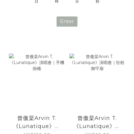
4
1
3
6
3
0
日
時
分
秒
3
0
2
5
2
2
1
4
1
Enter
1
0
3
0
0
2
1
0
曾傲棐Arvin T.
曾傲棐Arvin T.
《Lunatique》演
《Lunatique》演