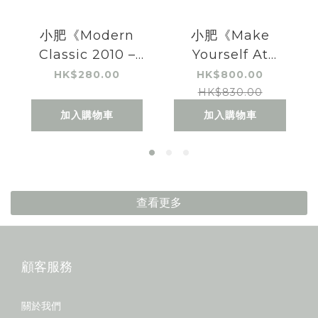
小肥《Modern
小肥《Make
Classic 2010 –
Yourself At
2020》CD
Home》&《睡前
HK$280.00
HK$800.00
服》黑膠唱片套裝
HK$830.00
加入購物車
加入購物車
查看更多
顧客服務
關於我們