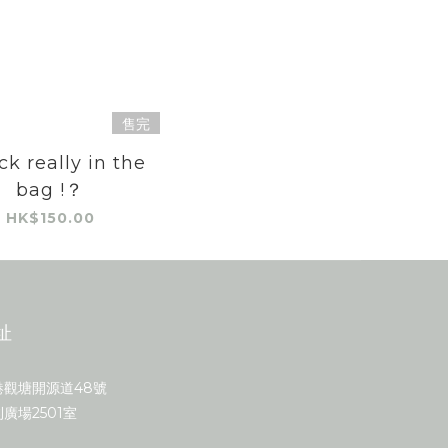
售完
ck really in the
bag !？
HK$150.00
址
港觀塘開源道48號
廣場2501室