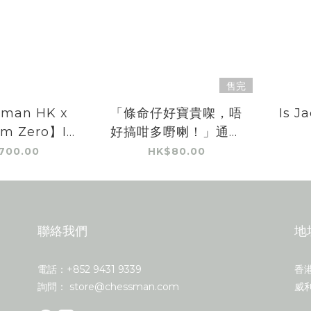
售完
man HK x
「條命仔好寶貴㗎，唔
Is Ja
om Zero】Is
好搞咁多嘢喇！」通勝
ally in the
A5筆紀本
700.00
HK$80.00
？小木盒盲盒
聯絡我們
地
電話：+852 9431 9339
香
詢問： store@chessman.com
威利