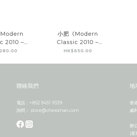
Modern
小肥《Modern
ic 2010 –
Classic 2010 –
20》CD
2020》黑膠唱片 & CD
280.00
HK$650.00
套裝
聯絡我們
地
電話：+852 9431 9339
香
詢問： store@chessman.com
威利
辦公
(