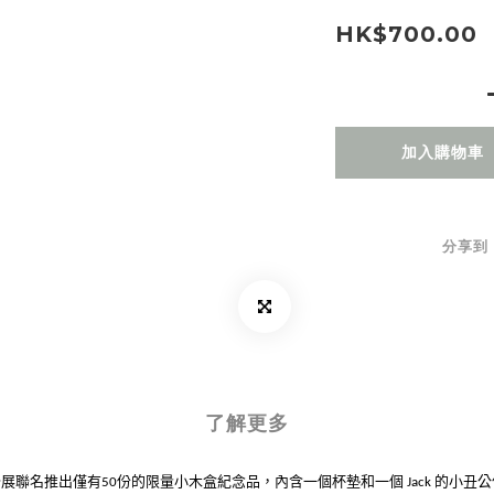
HK$700.00
加入購物車
分享到
了解更多
聯展聯名推出僅有
份的限量小木盒紀念品，內含一個杯墊和一個
的小丑公
50
Jack