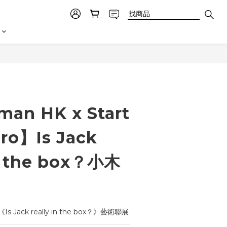
立即購買
an HK x Start
ro】Is Jack
in the box？小木
ack really in the box？》藝術聯展