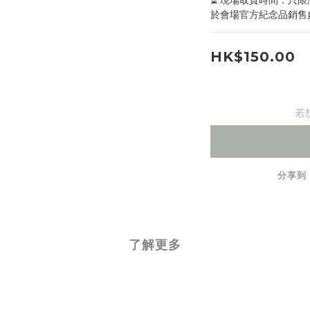
⏳ 現場取貨時間：只限演出當
於會場官方紀念品銷售
HK$150.00
若
分享到
了解更多