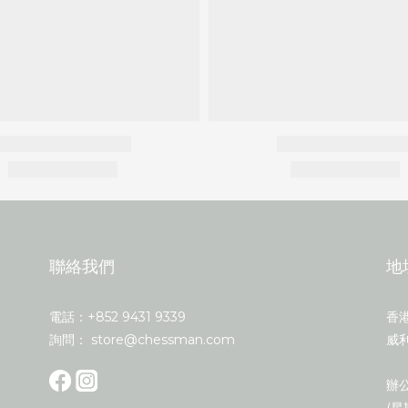
聯絡我們
地
電話：+852 9431 9339
香
詢問： store@chessman.com
威利
辦公
(