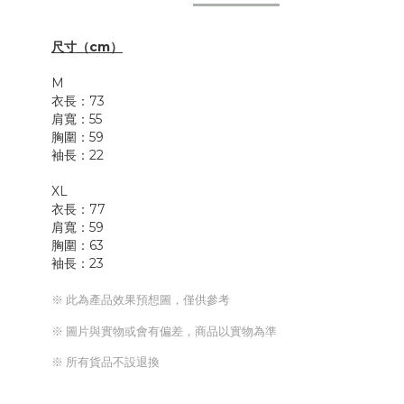
尺寸（cm）
M
衣長：73
肩寬：55
胸圍：59
袖長：22
XL
衣長：77
肩寬：59
胸圍：63
袖長：23
※ 此為產品效果預想圖，僅供參考
※ 圖片與實物或會有偏差，商品以實物為準
※ 所有貨品不設退換