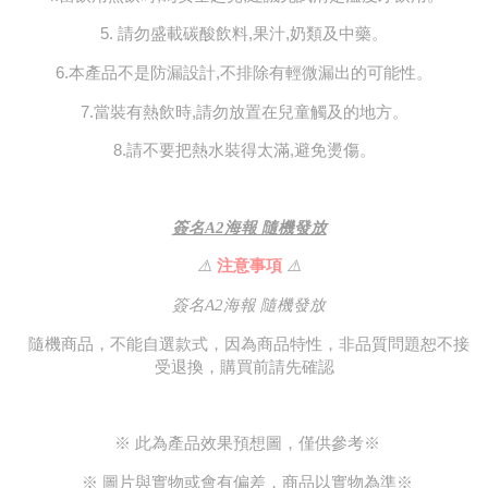
5.⁠ ⁠請勿盛載碳酸飲料,果汁,奶類及中藥。
6.本產品不是防漏設計,不排除有輕微漏出的可能性。
7.當裝有熱飲時,請勿放置在兒童觸及的地方。
8.請不要把熱水裝得太滿,避免燙傷。
簽名A2海報 隨機發放
⚠️ 
注意事項 
⚠️
簽名A2海報 隨機發放
隨機商品，不能自選款式，因為商品特性，非品質問題恕不接
受退換，購買前請先確認
※ 此為產品效果預想圖，僅供參考※ 
※ 圖片與實物或會有偏差，商品以實物為準※ 