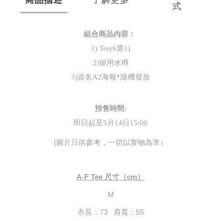
式
組合商品內容： 
1) Tee(6選1)
2)操用水樽
3)簽名A2海報*隨機發放
預售時間:
即日起至5月14日
15:00
(圖片只供參考，一切以實物為準）
A-F Tee 尺寸（cm）
M
衣長：73   肩寬：55