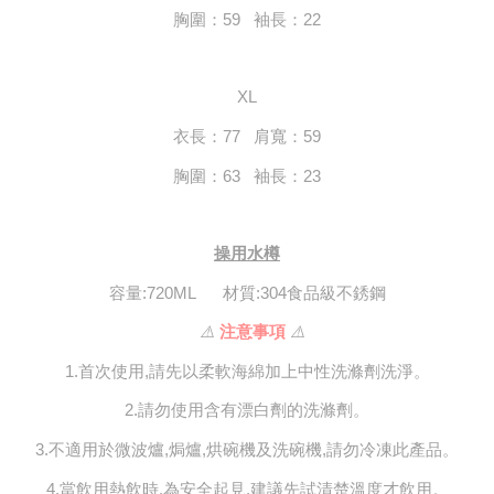
胸圍：59   袖長：22
XL
衣長：77   肩寬：59
胸圍：63   袖長：23
操用水樽
容量:720ML      材質:304食品級不銹鋼
⚠️ 
注意事項 
⚠️
1.首次使用,請先以柔軟海綿加上中性洗滌劑洗淨。
2.請勿使用含有漂白劑的洗滌劑。
3.不適用於微波爐,焗爐,烘碗機及洗碗機,請勿冷凍此產品。
4.當飲用熱飲時,為安全起見,建議先試清楚溫度才飲用。