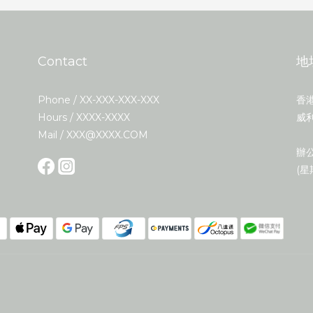
Contact
地
Phone / XX-XXX-XXX-XXX
香
Hours / XXXX-XXXX
威利
Mail / XXX@XXXX.COM
辦公
(