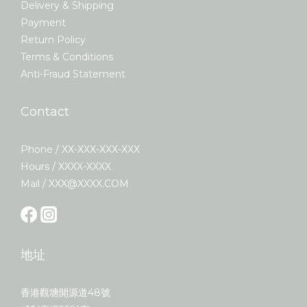
Delivery & Shipping
Payment
Return Policy
Terms & Conditions
Anti-Fraud Statement
Contact
Phone / XX-XXX-XXX-XXX
Hours / XXXX-XXXX
Mail / XXX@XXXX.COM
地址
香港觀塘開源道48號