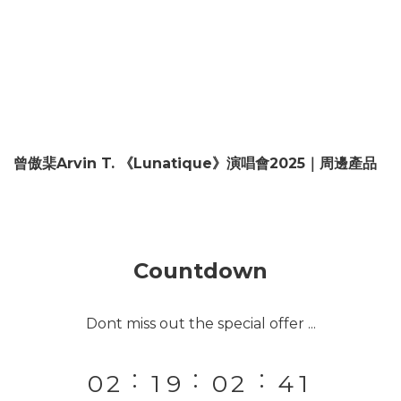
9
9
9
8
9
8
8
曾傲棐Arvin T. 《Lunatique》演唱會2025｜周邊產品
7
9
8
7
9
7
6
8
7
6
8
6
5
7
6
5
7
9
5
4
6
5
4
6
8
4
Countdown
3
5
4
3
5
7
3
2
4
3
2
4
6
2
Dont miss out the special offer ...
1
3
2
1
3
5
1
:
:
:
0
2
1
9
0
2
4
0