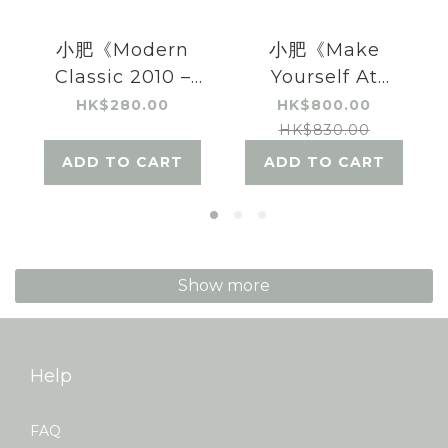
小肥《Modern
小肥《Make
Classic 2010 –
Yourself At
2020》CD
Home》&《睡前
HK$280.00
HK$800.00
服》黑膠唱片套裝
HK$830.00
ADD TO CART
ADD TO CART
Show more
Help
FAQ