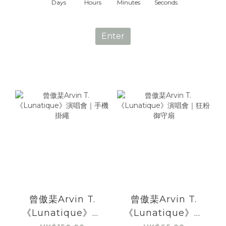
1
0
8
1
3
Days
Hours
Minutes
Seconds
0
7
0
2
6
1
Enter
5
0
4
3
2
1
0
曾傲棐Arvin T.
曾傲棐Arvin T.
《Lunatique》演
《Lunatique》演