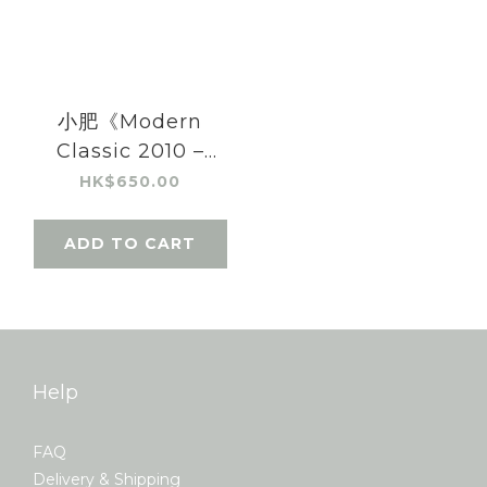
小肥《Modern
Classic 2010 –
2020》黑膠唱片 &
HK$650.00
CD 套裝
ADD TO CART
Help
FAQ
Delivery & Shipping