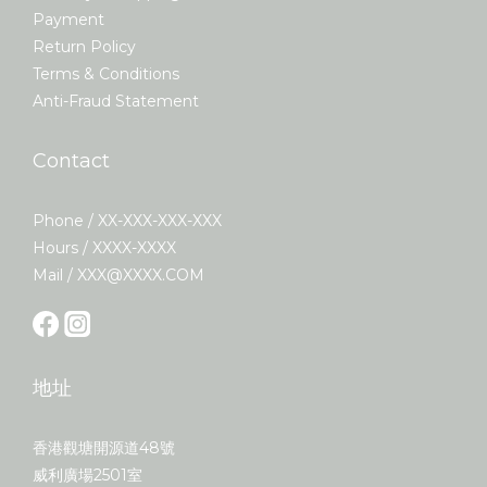
Payment
Return Policy
Terms & Conditions
Anti-Fraud Statement
Contact
Phone / XX-XXX-XXX-XXX
Hours / XXXX-XXXX
Mail / XXX@XXXX.COM
地址
香港觀塘開源道48號
威利廣場2501室