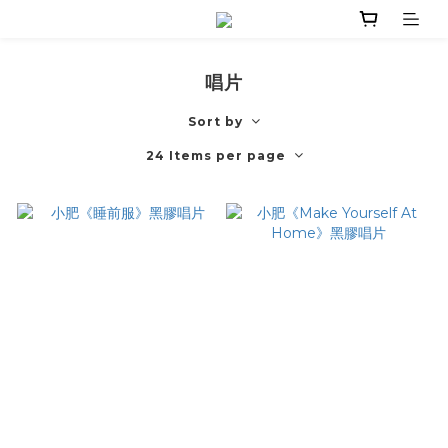
唱片
Sort by
24 Items per page