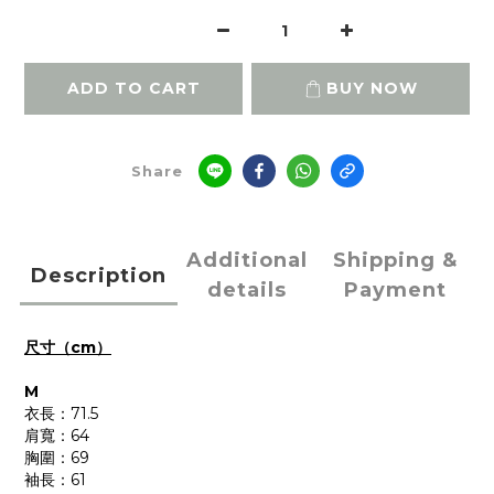
ADD TO CART
BUY NOW
Share
Additional
Shipping &
Description
details
Payment
尺寸（cm）
M
衣長：71.5
肩寬：64
胸圍：69
袖長：61