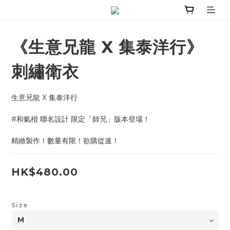
《生意兄龍 X 集泰洋行》
刺繡衛衣
生意兄龍 X 集泰洋行
#和氣楷 聯名設計 限定「師兄」版本登場！
精緻製作！數量有限！欲購從速！
HK$480.00
Size