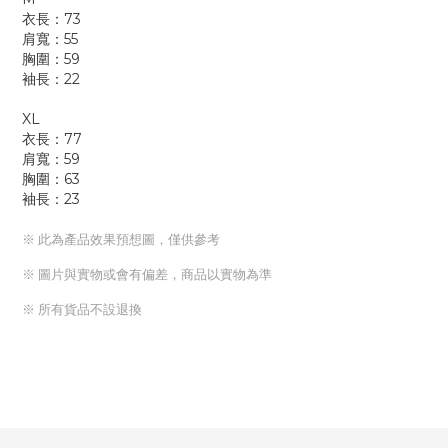
衣長：73
肩寬：55
胸圍：59
袖長：22
XL
衣長：77
肩寬：59
胸圍：63
袖長：23
※ 此為產品效果預想圖，僅供參考
※ 圖片與實物或會有偏差，商品以實物為準
※ 所有貨品不設退換