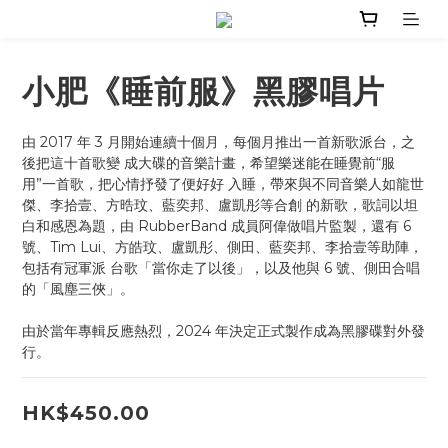
小肥《睡前服》黑膠唱片
由 2017 年 3 月開始連續十個月，每個月推出一首新歌派台，之
後把這十首歌變 成大碟的音樂計畫，希望樂迷能在睡覺前“服
用”一首歌，把心情抒發了便好好 入睡，帶來與不同音樂人如龍世
傑、李拾壹、方晧玟、藍奕邦、盧凱彤等合創 的新歌，歌詞以坦
白和感恩為題，由 RubberBand 成員阿偉做唱片監製，還有 6 
號、Tim Lui、方皓玟、盧凱彤、側田、藍奕邦、李拾壹等助陣，
包括有冠軍派 台歌「當你走了以後」，以及他與 6 號、側田合唱
的「風塵三俠」。
由於當年專輯反應熱烈，2024 年決定正式製作成為黑膠碟對外發
行。
HK$450.00