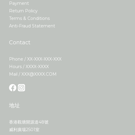
Payment
Return Policy
Terms & Conditions
Anti-Fraud Statement
Contact
Phone / XX-XXX-XXX-XXX
Hours / XXXX-XXXX
Mail / XXX@XXXX.COM
地址
香港觀塘開源道48號
威利廣場2501室