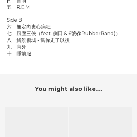
四
冒雨
五
R.E.M
Side B
六
無定向喪心病狂
七
風塵三俠（feat. 側田 & 6號@RubberBand)）
八
觸景傷城 - 當你走了以後
九
內外
十
睡前服
You might also like...