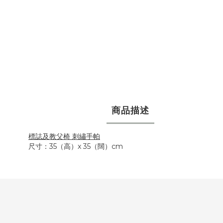
商品描述
標誌及教父椅 刺繡手帕
尺寸：35（高）x 35（闊）cm