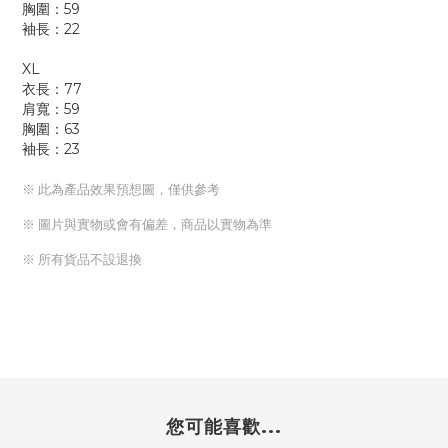
胸圍：59
袖長：22
XL
衣長：77
肩寬：59
胸圍：63
袖長：23
※ 此為產品效果預想圖，僅供參考
※ 圖片與實物或會有偏差，商品以實物為準
※ 所有貨品不設退換
您可能喜歡...