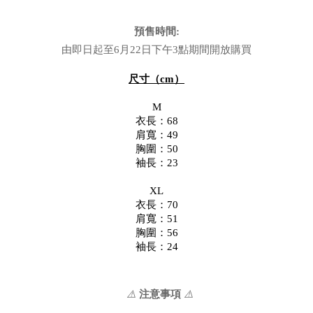
預售時間:
由即日起至6月22日下午3點期間開放購買
尺寸（cm）
M
衣長：68
肩寬：49
胸圍：50
袖長：23
XL
衣長：70
肩寬：51
胸圍：56
袖長：24
⚠️ 
注意事項 
⚠️